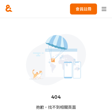
會員註冊
404
抱歉，找不到相關頁面