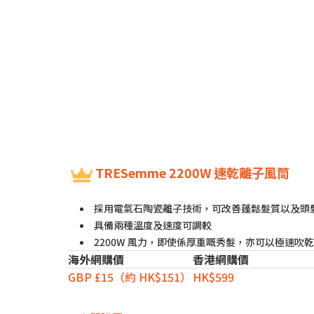
TRESemme 2200W 速乾離子風筒
採用電氣石陶瓷離子技術，可改善蓬鬆髮質以及頭
具備兩種溫度及速度可調較
2200W 風力，即使係厚重嘅秀髮，亦可以極速吹乾
海外網購價
香港網購價
GBP £15（約 HK$151）
HK$599