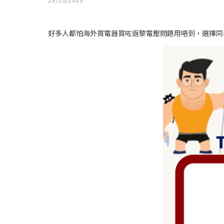
好多人都怕海外買電器買咗返黎電壓問題用唔到，選擇同樣