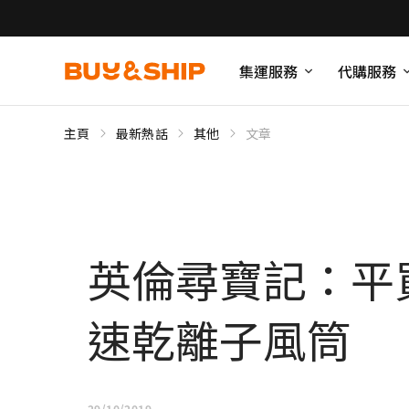
集運服務
代購服務
主頁
最新熱話
其他
文章
英倫尋寶記：平買
速乾離子風筒
29/10/2019