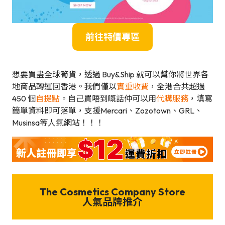
前往特價專區
想要買盡全球筍貨，透過 Buy&Ship 就可以幫你將世界各
地商品轉運回香港。我們僅以
實重收費
，全港合共超過
450 個
自提點
。自己買唔到嘅話仲可以用
代購服務
，填寫
簡單資料即可落單，支援Mercari、Zozotown、GRL、
Musinsa等人氣網站！！！
The Cosmetics Company Store
人氣品牌推介