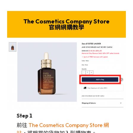
The Cosmetics Company Store
官網網購教學
Step 1
前往
The Cosmetics Company Store 網