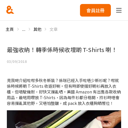
會員註冊
主頁
...
其他
文章
最強收納！轉季係時候收埋啲 T-Shirts 喇！
03/09/2018
見我哋介紹咗咁多秋冬新裝？係咪已經入手咗唔少新衫呢？咁就
係時候將啲 T-Shirts 收返好喇。但有時即使摺好啲衫再放入衣
櫃，但唔駛幾耐，好快又摷亂哂。美國 Amazon 有出售各款收納
用品，最啱用嚟放 T-Shirts，因為每件衫都分格開，拎衫時唔會
容易摷亂其他野，又唔怕整皺，成 pack 放入衣櫃夠晒慳位！