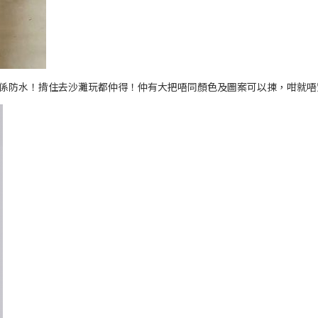
係防水！揹住去沙灘玩都仲得！仲有大把唔同顏色及圖案可以揀，咁就唔