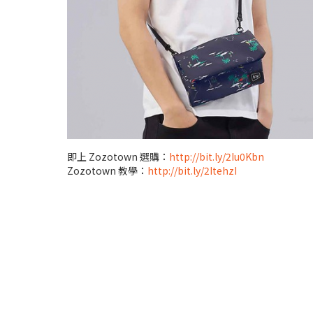
即上 Zozotown 選購：
http://bit.ly/2Iu0Kbn
Zozotown 教學：
http://bit.ly/2ItehzI