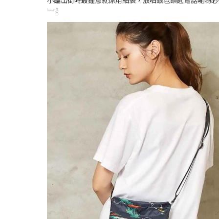
小編出街時最鍾意就係用細袋，放哂銀包鎖匙電話呢啲必需品
一！