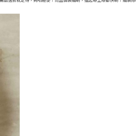
落去就走得，夠哂輕便！而且個袋細啲，搵起嘢上嚟都快啲！細袋除咗 Por