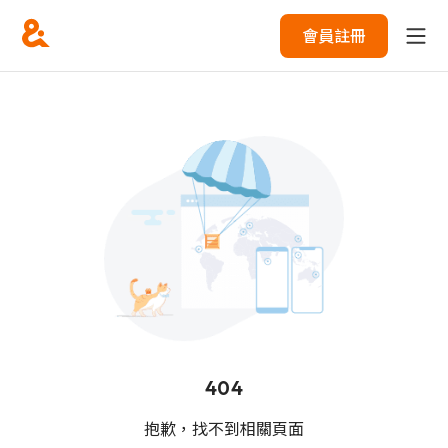
會員註冊
404
抱歉，找不到相關頁面