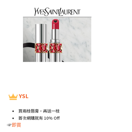
YSL
買兩枝唇膏，再送一枝
首次網購就有 10% Off
☞
即買