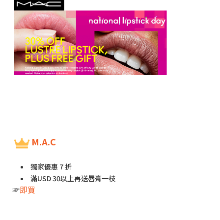
M.A.C
獨家優惠 7 折
滿USD 30以上再送唇膏一枝
☞
即買