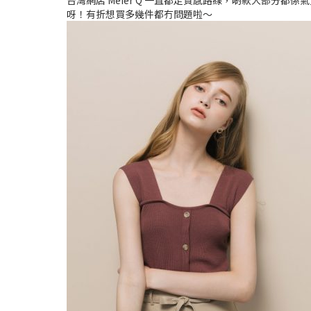
台灣網店 Meier Q 一直都走質感路線，啲款大部分
呀！有折想買多幾件都冇問題啦～