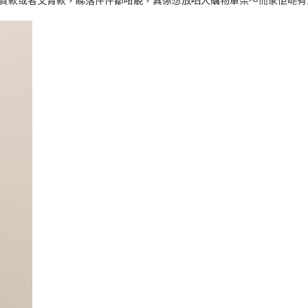
都係氣質款或者文青款，睇落件件都咁靚，真係想放哂入購物車架～而家佢哋有