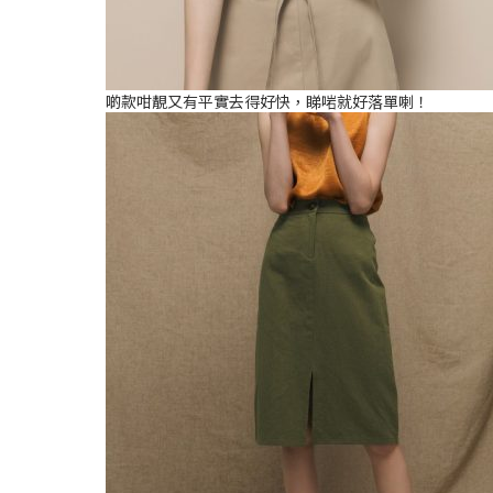
啲款咁靚又有平實去得好快，睇啱就好落單喇！