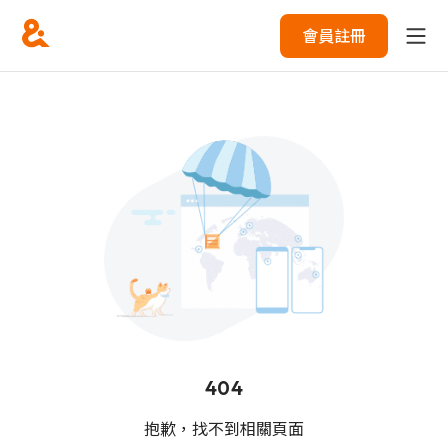
會員註冊
404
抱歉，找不到相關頁面