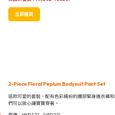
立即購買
2-Piece Floral Peplum Bodysuit Pant Set
這款可愛的套裝，配有色彩繽紛的腰部緊身連衣褲和套
們可以放心讓寶寶穿著。
原價：HKD171（USD22）