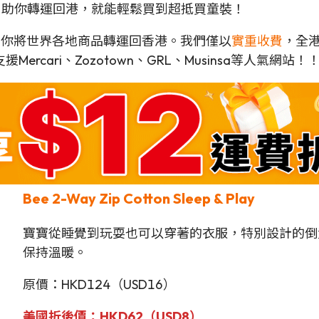
hip 助你轉運回港，就能輕鬆買到超抵買童裝！
可以幫你將世界各地商品轉運回香港。我們僅以
實重收費
，全港
rcari、Zozotown、GRL、Musinsa等人氣網站！
Bee 2-Way Zip Cotton Sleep & Play
寶寶從睡覺到玩耍也可以穿著的衣服，特別設計的倒
保持溫暖。
原價：HKD124（USD16）
美國折後價：HKD62（USD8）