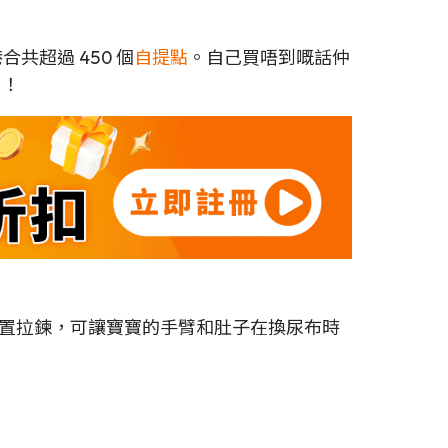
合共超過 450 個
自提點
。自己買唔到嘅話仲
！！
置拉鍊，可讓寶寶的手臂和肚子在換尿布時