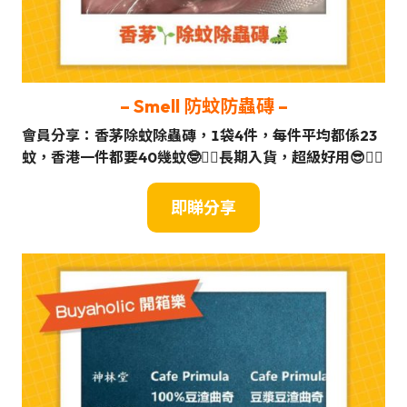
– Smell 防蚊防蟲磚
–
會員分享：香茅除蚊除蟲磚，1袋4件，每件平均都係23
蚊，香港一件都要40幾蚊🤓☝🏼長期入貨，超級好用😎👍🏼
即睇分享