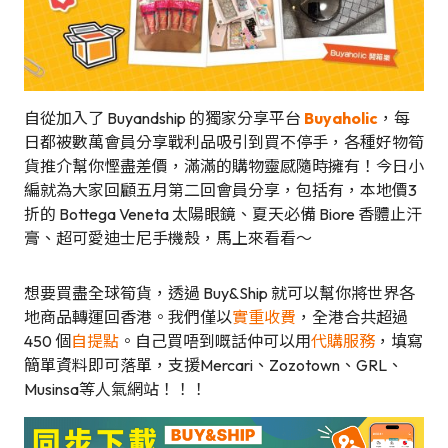
自從加入了 Buyandship 的獨家分享平台
Buyaholic
，每
日都被數萬會員分享戰利品吸引到買不停手，各種好物筍
貨推介幫你慳盡差價，滿滿的購物靈感隨時擁有！今日小
編就為大家回顧五月第二回會員分享，包括有，本地價3
折的 Bottega Veneta 太陽眼鏡、夏天必備 Biore 香體止汗
膏、超可愛迪士尼手機殼，馬上來看看～
想要買盡全球筍貨，透過 Buy&Ship 就可以幫你將世界各
地商品轉運回香港。我們僅以
實重收費
，全港合共超過
450 個
自提點
。自己買唔到嘅話仲可以用
代購服務
，填寫
簡單資料即可落單，支援Mercari、Zozotown、GRL、
Musinsa等人氣網站！！！