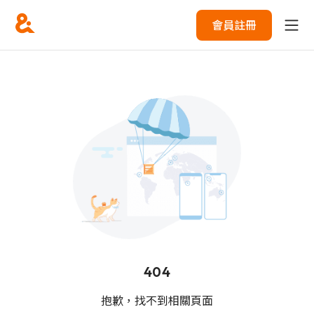
會員註冊
404
抱歉，找不到相關頁面