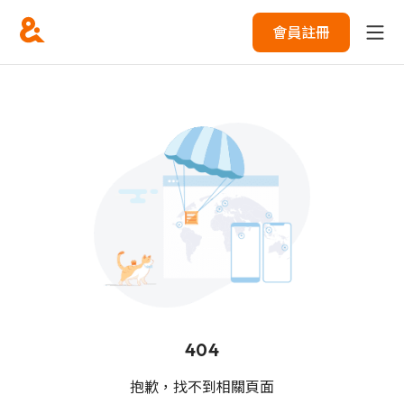
會員註冊
404
抱歉，找不到相關頁面