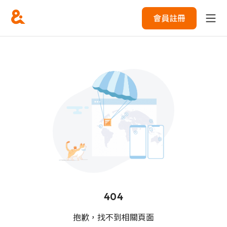
會員註冊
404
抱歉，找不到相關頁面